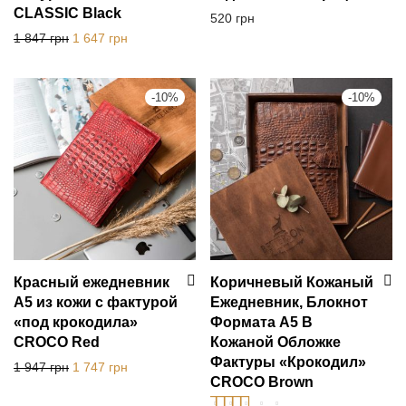
CLASSIC Black
520
грн
Первоначальная цена составляла 1 847 грн.
Текущая цена: 1 647 грн.
1 847
грн
1 647
грн
-
10
%
-
10
%
Красный ежедневник
Коричневый Кожаный
А5 из кожи с фактурой
Ежедневник, Блокнот
«под крокодила»
Формата А5 В
CROCO Red
Кожаной Обложке
Фактуры «Крокодил»
Первоначальная цена составляла 1 947 грн.
Текущая цена: 1 747 грн.
1 947
грн
1 747
грн
CROCO Brown