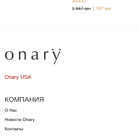
Оценка
5.00
из
Первоначальная цена с
Текущая цена:
1 947
грн
1 747
грн
5
Onary USA
КОМПАНИЯ
О Нас
Новости Onary
Контакты