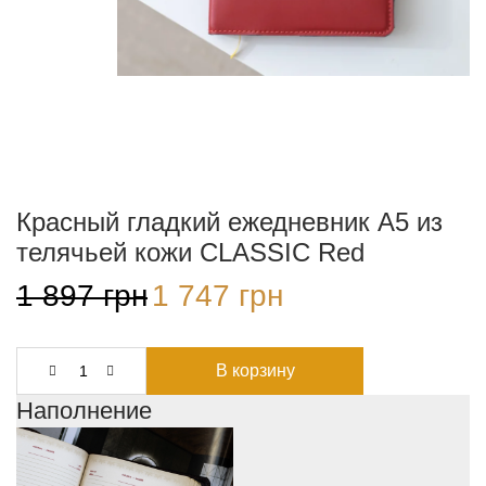
Красный гладкий ежедневник А5 из
телячьей кожи CLASSIC Red
1 897
грн
Первоначальная
1 747
грн
Текущая
цена
цена:
составляла
1
1
747 грн.
897 грн.
В корзину
Наполнение