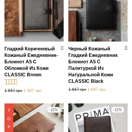
Игрушки
Деревянные коробки
Гладкий Коричневый
Черный Кожаный
Кожаный Ежедневник-
Гладкий Ежедневник
Блокнот А5 С
Блокнот А5 С
Обложкой Из Кожи
Палитуркой Из
CLASSIC Brown
Натуральной Кожи
CLASSIC Black
Первоначальная цена с
Текущая цена:
1 847
грн
1 647
грн
Оценка
5.00
из
Первоначальная цена составляла 1 847 грн.
Текущая цена: 1 647 грн.
1 847
грн
1 647
грн
5
-
11
%
-
11
%
T
O
P