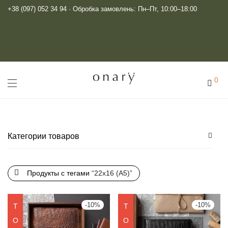
+38 (097) 052 34 94
· Обробка замовлень: Пн–Пт, 10:00–18:00
0
Категории товаров
Блокноты и ежедневники
Продукты с тегами
“22x16 (А5)”
Кожаные блокноты
Блокноты А5
-
10
%
-
10
%
Т
Т
Блокноты на кольцах
О
О
Аксессуары для фотографов