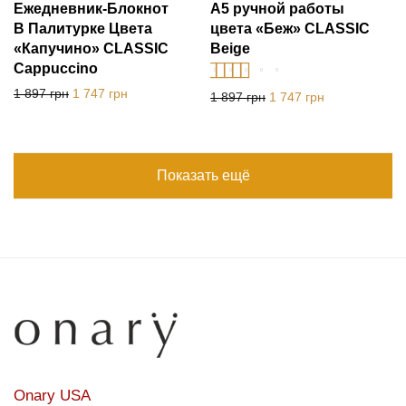
Ежедневник-Блокнот
А5 ручной работы
В Палитурке Цвета
цвета «Беж» CLASSIC
«Капучино» CLASSIC
Beige
Cappuccino
Первоначальная цена составляла 1 897 грн.
Текущая цена: 1 747 грн.
1 897
грн
1 747
грн
Оценка
5.00
из
Первоначальная цена с
Текущая цена:
1 897
грн
1 747
грн
5
Показать ещё
Onary USA