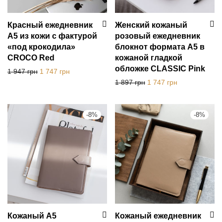
Красный ежедневник
Женский кожаный
А5 из кожи с фактурой
розовый ежедневник
«под крокодила»
блокнот формата А5 в
CROCO Red
кожаной гладкой
обложке CLASSIC Pink
Первоначальная цена составляла 1 947 грн.
Текущая цена: 1 747 грн.
1 947
грн
1 747
грн
Первоначальная цена с
Текущая цена:
1 897
грн
1 747
грн
-
8
%
-
8
%
Кожаный А5
Кожаный ежедневник