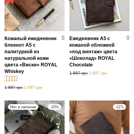
Кожаный ежедневник
Ежедневник А5 с
блокнот А5 с
кожаной обложкой
палитуркой из
«под винтаж» цвета
натуральной кожи
«Шоколад» ROYAL
цвета «Виски» ROYAL
Chocolate
Whiskey
Первоначальная цена с
Текущая цена:
1 897
грн
1 697
грн
Оценка
5.00
из
Первоначальная цена составляла 1 897 грн.
Текущая цена: 1 697 грн.
1 897
грн
1 697
грн
5
-
10
%
-
11
%