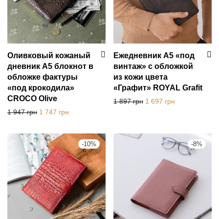
Оливковый кожаный
Ежедневник А5 «под
дневник А5 блокнот в
винтаж» с обложкой
обложке фактуры
из кожи цвета
«под крокодила»
«Графит» ROYAL Grafit
CROCO Olive
Первоначальная цена с
Текущая цена:
1 897
грн
1 697
грн
Первоначальная цена составляла 1 947 грн.
Текущая цена: 1 747 грн.
1 947
грн
1 747
грн
-
10
%
-
8
%