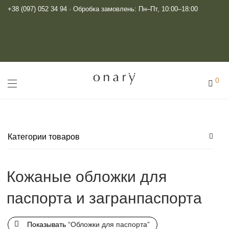
+38 (097) 052 34 94
· Обробка замовлень: Пн–Пт, 10:00–18:00
0
Категории товаров
Блокноты и ежедневники
Кожаные обложки для
Кожаные блокноты
паспорта и загранпаспорта
Блокноты А5
Блокноты на кольцах
Показывать
“Обложки для паспорта”
Аксессуары для фотографов