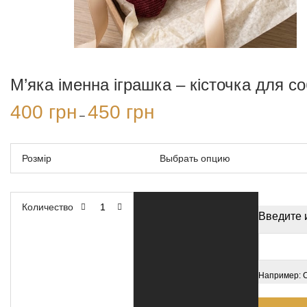
М’яка іменна іграшка – кісточка для с
400
грн
450
грн
Диапазон
–
цен:
400 грн
–
450 грн
Розмір
Количество
Введите 
Например: 