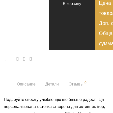
Цена
В корзину
товар
Доп. 
Обща
сумма
0
Описание
Детали
Отзывы
Подаруйте своєму улюбленцю ще більше радості! Ця
персоналізована кісточка створена для активних ігор,