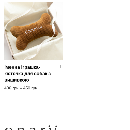
Іменна іграшка-
кісточка для собак з
вишивкою
Диапазон цен: 400 грн – 450 грн
400
грн
–
450
грн