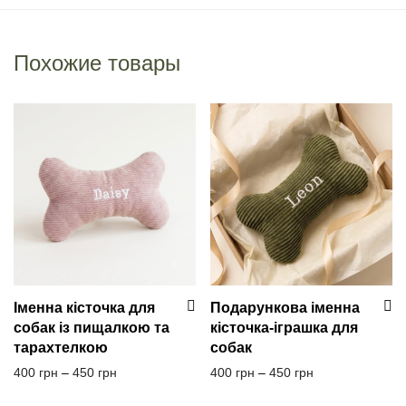
Похожие товары
Іменна кісточка для
Подарункова іменна
собак із пищалкою та
кісточка-іграшка для
тарахтелкою
собак
Диапазон цен: 400 грн – 450 грн
Диапазон цен: 
400
грн
–
450
грн
400
грн
–
450
грн