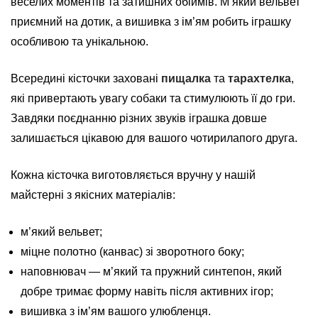
веселих моментів та затишних обіймів. М’який вельвет
приємний на дотик, а вишивка з ім’ям робить іграшку
особливою та унікальною.
Всередині кісточки заховані
пищалка
та
тарахтелка
,
які привертають увагу собаки та стимулюють її до гри.
Завдяки поєднанню різних звуків іграшка довше
залишається цікавою для вашого чотирилапого друга.
Кожна кісточка виготовляється вручну у нашій
майстерні з якісних матеріалів:
м’який вельвет;
міцне полотно (канвас) зі зворотного боку;
наповнювач — м’який та пружний синтепон, який
добре тримає форму навіть після активних ігор;
вишивка з ім’ям вашого улюбленця.