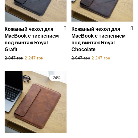
Кожаный чехол для
Кожаный чехол для
MacBook с тиснением
MacBook с тиснением
под винтаж Royal
под винтаж Royal
Grafit
Chocolate
Первоначальная цена составляла 2 947 грн.
Текущая цена: 2 247 грн.
Первоначальная цена с
Текущая цена:
2 947
грн
2 247
грн
2 947
грн
2 247
грн
-
24
%