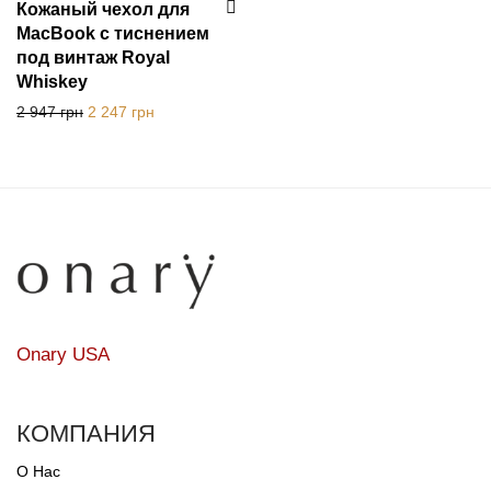
Кожаный чехол для
MacBook с тиснением
под винтаж Royal
Whiskey
Первоначальная цена составляла 2 947 грн.
Текущая цена: 2 247 грн.
2 947
грн
2 247
грн
Onary USA
КОМПАНИЯ
О Нас