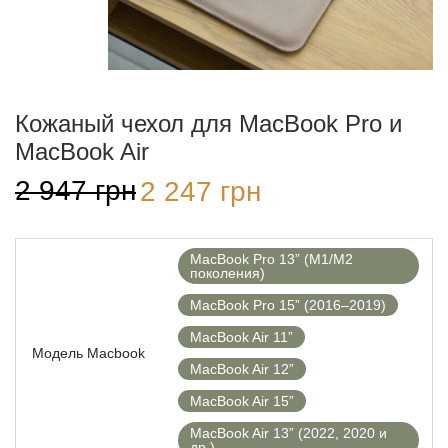
Кожаный чехол для MacBook Pro и
MacBook Air
2 947
грн
Первоначальная
2 247
грн
Текущая
цена
цена:
составляла
2
2
247 грн.
947 грн.
MacBook Pro 13” (M1/M2
поколения)
MacBook Pro 15” (2016–2019)
MacBook Air 11”
Модель Macbook
MacBook Air 12”
MacBook Air 15”
MacBook Air 13” (2022, 2020 и
др.)