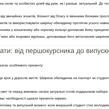
 сесію та особистих цілей від руки, як і раніше, актуальний. До то
 від звичайних зошитів, блокнот від Onary зі змінними блоками прос
дметів та використовувати шкіряну обкладинку протягом усього навч
енника у коньячному або чорному кольорі допоможе йому прищепит
яких або яскравих відтінках, доповнивши його витонченим шкіряним
ати: від першокурсника до випуск
имагає особливого презенту:
це крок у доросле життя. Шкіряна обкладинка на паспорт чи студент
свят та перед зимовою сесією актуальні готові подарункові набори.
вас необхідності шукати презенти окремо.
иплома та випускний момент, коли вчорашній студент стає молодим