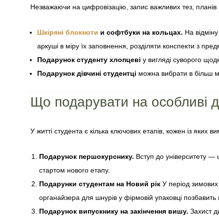
Незважаючи на цифровізацію, запис важливих тез, планів на
Шкіряні блокноти
и софтбуки на кольцах.
На відміну
аркуші в міру їх заповнення, розділяти конспекти з пре
Подарунок студенту хлопцеві
у вигляді суворого щод
Подарунок дівчині студентці
можна вибрати в більш м'
Що подарувати на особливі д
У житті студента є кілька ключових етапів, кожен із яких в
Подарунок першокурснику.
Вступ до університету — 
стартом нового етапу.
Подарунки студентам на Новий рік
У період зимових 
органайзера для шнурів у фірмовій упаковці позбавить 
Подарунок випускнику на закінчення вишу.
Захист д