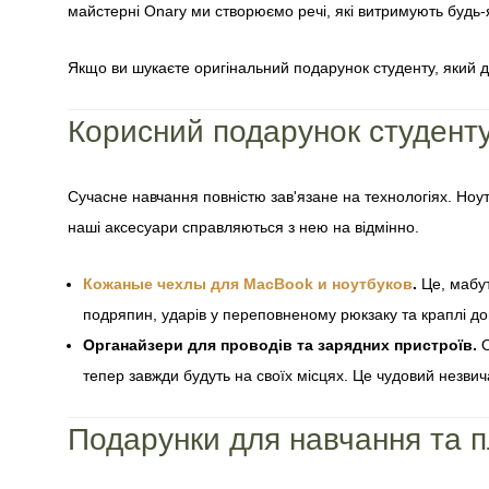
майстерні Onary ми створюємо речі, які витримують будь-
Якщо ви шукаєте оригінальний подарунок студенту, який д
Корисний подарунок студенту
Сучасне навчання повністю зав'язане на технологіях. Ноут
наші аксесуари справляються з нею на відмінно.
Кожаные чехлы для MacBook и ноутбуков
.
Це, мабут
подряпин, ударів у переповненому рюкзаку та краплі дощу
Органайзери для проводів та зарядних пристроїв.
О
тепер завжди будуть на своїх місцях. Це чудовий незвич
Подарунки для навчання та п