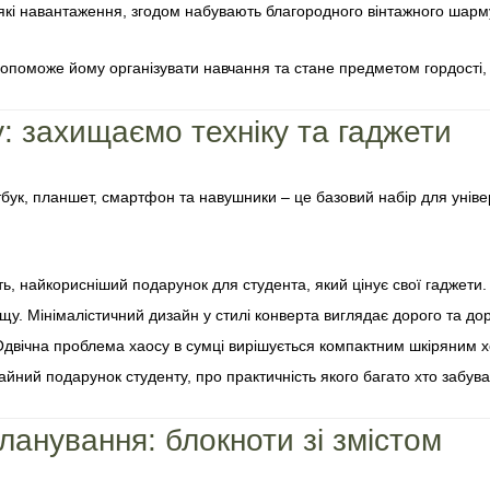
які навантаження, згодом набувають благородного вінтажного шарму 
опоможе йому організувати навчання та стане предметом гордості, з
: захищаємо техніку та гаджети
бук, планшет, смартфон та навушники – це базовий набір для універ
ь, найкорисніший подарунок для студента, який цінує свої гаджети.
. Мінімалістичний дизайн у стилі конверта виглядає дорого та доречн
двічна проблема хаосу в сумці вирішується компактним шкіряним х
айний подарунок студенту, про практичність якого багато хто забува
ланування: блокноти зі змістом