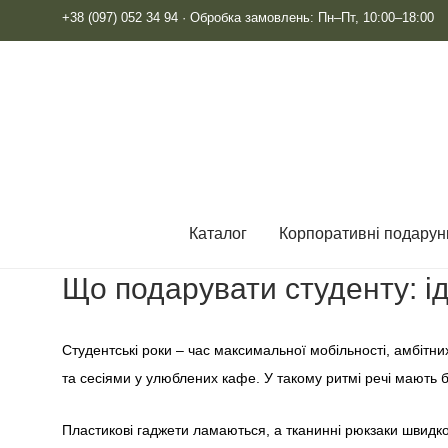
+38 (097) 052 34 94
· Обробка замовлень: Пн–Пт, 10:00–18:00
Каталог
Корпоративні подарун
Що подарувати студенту: ід
Студентські роки – час максимальної мобільності, амбітних
та сесіями у улюблених кафе. У такому ритмі речі мають
Пластикові гаджети ламаються, а тканинні рюкзаки швидко