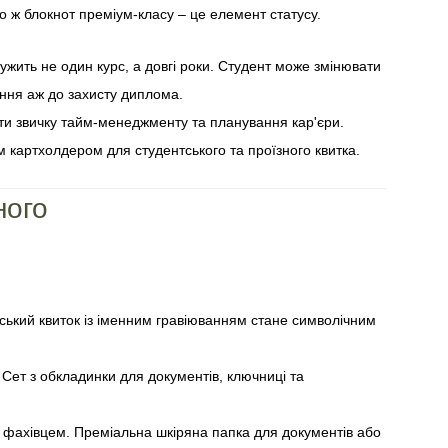
го ж блокнот преміум-класу – це елемент статусу.
лужить не один курс, а довгі роки. Студент може змінювати
ання аж до захисту диплома.
и звичку тайм-менеджменту та планування кар'єри.
 картхолдером для студентського та проїзного квитка.
ного
ський квиток із іменним гравіюванням стане символічним
 Сет з обкладинки для документів, ключниці та
 фахівцем. Преміальна шкіряна папка для документів або