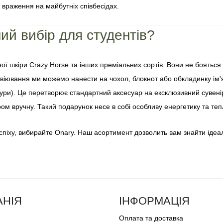
враження на майбутніх співбесідах.
ий вибір для студентів?
ї шкіри Crazy Horse та інших преміальних сортів. Вони не бояться 
іювання ми можемо нанести на чохол, блокнот або обкладинку ім'я с
тури). Це перетворює стандартний аксесуар на ексклюзивний сувені
ом вручну. Такий подарунок несе в собі особливу енергетику та теп
успіху, вибирайте Onary. Наш асортимент дозволить вам знайти ід
НІЯ
ІНФОРМАЦІЯ
Оплата та доставка