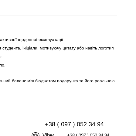
активної щоденної експлуатації.
тудента, ініціали, мотивуючу цитату або навіть логотип
р.
ло.
еальний баланс між бюджетом подарунка та його реальною
+38 ( 097 ) 052 34 94
Viber
+38 ( 097 ) 052 34 94