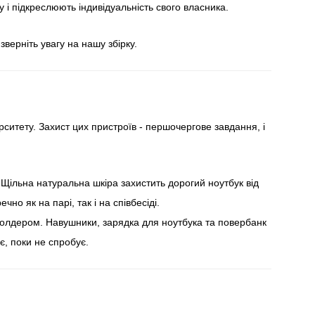
і підкреслюють індивідуальність свого власника.
верніть увагу на нашу збірку.
ситету. Захист цих пристроїв - першочергове завдання, і
 Щільна натуральна шкіра захистить дорогий ноутбук від
о як на парі, так і на співбесіді.
олдером. Навушники, зарядка для ноутбука та повербанк
є, поки не спробує.