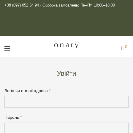
+38 (097) 052 34 94
· Обробка замовлень: Пн–Пт, 10:00–18:00
0
Увійти
Логін чи e-mail адреса
*
Логін
*
Пароль
*
E-mail адреса
*