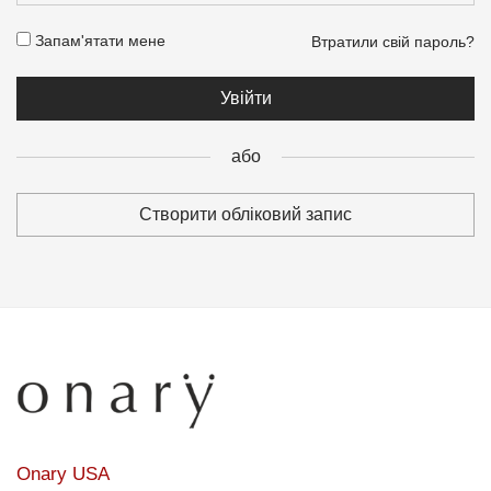
Запам'ятати мене
Втратили свій пароль?
Пароль
*
Увійти
Ваші особисті дані будуть використовуватися для обробки
або
ваших замовлень, спрощення вашої роботи з сайтом та інших
цілей, описаних в нашій
політика конфіденційності
.
Створити обліковий запис
Реєстрація
або
Onary USA