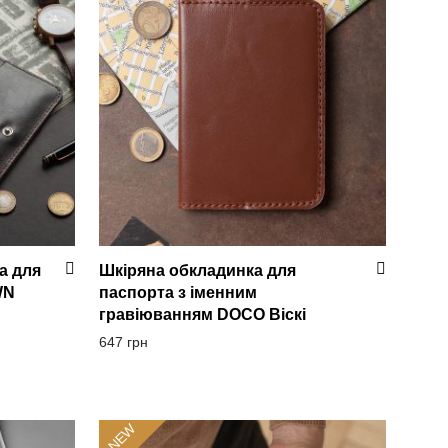
а для
Шкіряна обкладинка для
WN
паспорта з іменним
гравіюванням DOCO Віскі
647
грн
NEW