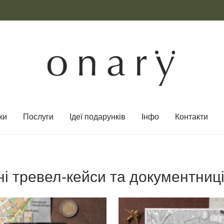
ки
Послуги
Ідеї ​​подарунків
Інфо
Контакти
ні тревел-кейси та документниц