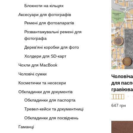
Блокноти на кільцях
Аксесуари для фотографів
Ремені для фотоапаратів
Розвантажувальні ремені для
фотографа
Дерев'яні коробки для фото
Холдери для SD-карт
Чохли для MacBook
Чоловічі сумки
Чоловіча
Косметички та несесери
для пасп
гравіюв
Обкладинки для документів
Обкладинки для паспорта
Оцінено в
5
647
грн
Тревел-кейси та документниці
з 5
Обкладинки для посвідчень
Гаманці