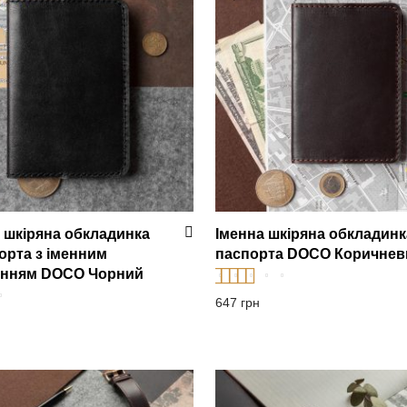
 шкіряна обкладинка
Іменна шкіряна обкладинк
орта з іменним
паспорта DOCO Коричнев
анням DOCO Чорний
Оцінено в
5.00
647
грн
.00
з 5