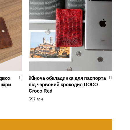
 двох
Жіноча обкладинка для паспорта
шкіри
під червоний крокодил DOCO
Croco Red
597
грн